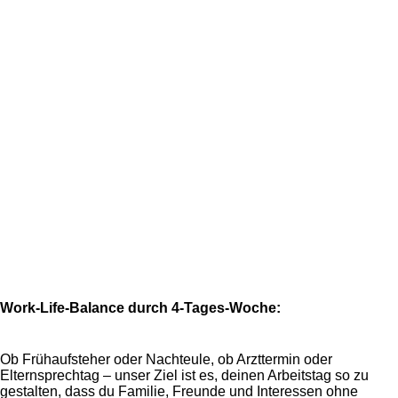
Du möchtest in einem familiären Umfeld arbeiten.
In der digitalen Welt bist du zu Hause.
Ein Bürohund ist für dich kein Problem.
Du bist kommunikativ und ein echter Teamplayer.
Dinge offen und ehrlich anzusprechen, ist für dich
selbstverständlich.
Work-Life-Balance durch 4‑Tages‑Woche:
Ob Frühaufsteher oder Nachteule, ob Arzttermin oder
Elternsprechtag – unser Ziel ist es, deinen Arbeitstag so zu
gestalten, dass du Familie, Freunde und Interessen ohne